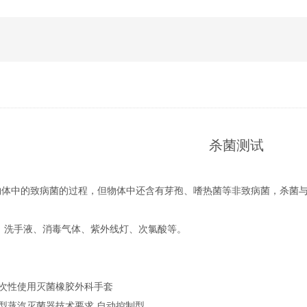
杀菌测试
物体中的致病菌的过程，但物体中还含有芽孢、嗜热菌等非致病菌，杀菌
、洗手液、消毒气体、紫外线灯、次氯酸等。
006一次性使用灭菌橡胶外科手套
008大型蒸汽灭菌器技术要求 自动控制型