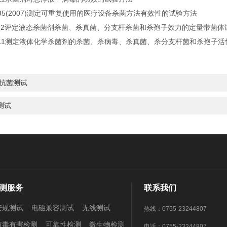
6-1995(2007)测定可重复使用的医疗设备杀菌方法有效性的试验方法
1-2012评定液态杀菌剂杀菌、杀真菌、分支杆杀菌和杀孢子效力的定量带菌
97-2011测定液体化学杀菌剂的杀菌、杀病毒、杀真菌、杀分支杆菌和杀孢
/抗菌测试
测试
测服务
联系我们
安规测试
电磁兼容测试
无线测试
热线：0755-23244807
有毒有害检测
可靠性检测
微生物检测
电话：0755-23244807