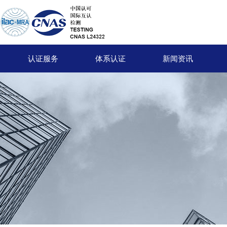
认证服务
体系认证
新闻资讯