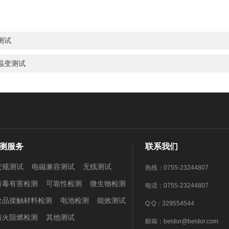
测试
温变测试
测服务
联系我们
安规测试
电磁兼容测试
无线测试
热线：0755-23244807
有毒有害检测
可靠性检测
微生物检测
电话：0755-23244807
食品接触材料检测
电池检测
能效测试
Q Q：329554544
防火阻燃检测
其他测试
邮箱：beidor@beidor.com